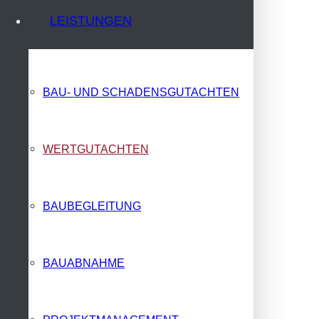
LEISTUNGEN
Wertgutachten
BAU- UND SCHADENSGUTACHTEN
WERTGUTACHTEN
BAUBEGLEITUNG
Startseite
Kaufberatung
Leistungen
BAUABNAHME
Bau- und Schadensgutachten
Wertgutachten