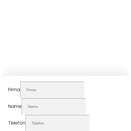
Grundstücks erfolgt
, Dauer ca. 60-
vor Ort
mündlich
90Min.
-Nach der Objektbegehung findet direkt ebenfalls vor
Ort ein
der
zusammenfassendes Gespräch
Begutachtung statt.
-Auf Wunsch können Sie die Begehung für einen kleinen
Kostenaufwand, auch in schriftlicher Form erhalten.
Firma
Name
Telefon