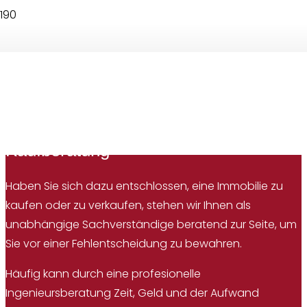
Kaufberatung und
Bauberatung
Kaufberatung
Haben Sie sich dazu entschlossen, eine Immobilie zu
kaufen oder zu verkaufen, stehen wir Ihnen als
unabhängige Sachverständige beratend zur Seite, um
Sie vor einer Fehlentscheidung zu bewahren.
Häufig kann durch eine profesionelle
Ingenieursberatung Zeit, Geld und der Aufwand